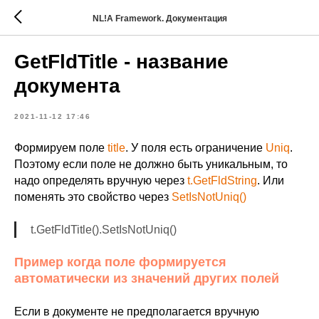
NL!A Framework. Документация
GetFldTitle - название
документа
2021-11-12 17:46
Формируем поле
title
. У поля есть ограничение
Uniq
.
Поэтому если поле не должно быть уникальным, то
надо определять вручную через
t.GetFldString
. Или
поменять это свойство через
SetIsNotUniq()
t.GetFldTitle().SetIsNotUniq()
Пример когда поле формируется
автоматически из значений других полей
Если в документе не предполагается вручную