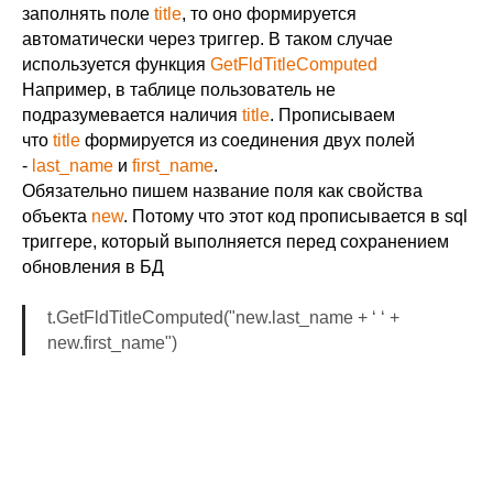
заполнять поле
title
, то оно формируется
автоматически через триггер. В таком случае
используется функция
GetFldTitleComputed
Например, в таблице пользователь не
подразумевается наличия
title
. Прописываем
что
title
формируется из соединения двух полей
-
last_name
и
first_name
.
Обязательно пишем название поля как свойства
объекта
new
. Потому что этот код прописывается в sql
триггере, который выполняется перед сохранением
обновления в БД
t.GetFldTitleComputed("new.last_name + ‘ ‘ +
new.first_name")